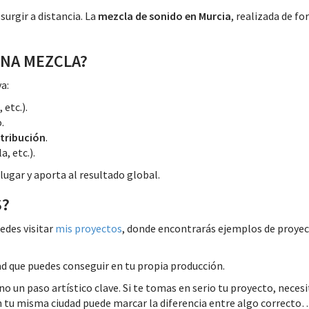
urgir a distancia. La
mezcla de sonido en Murcia
, realizada de f
ENA MEZCLA?
ya:
 etc.).
.
stribución
.
, etc.).
lugar y aporta al resultado global.
S?
uedes visitar
mis proyectos
, donde encontrarás ejemplos de proyect
dad que puedes conseguir en tu propia producción.
ino un paso artístico clave. Si te tomas en serio tu proyecto, nec
 tu misma ciudad puede marcar la diferencia entre algo correcto…